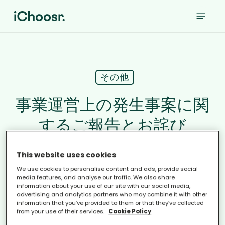
Skip
Menu
to
main
content
その他
事業運営上の発生事案に関
するご報告とお詫び
This website uses cookies
We use cookies to personalise content and ads, provide social
media features, and analyse our traffic. We also share
この度、弊社が運営する「みんなのおうちに太
information about your use of our site with our social media,
advertising and analytics partners who may combine it with other
陽光」
事業におきまして、事業にご登録いただ
information that you’ve provided to them or that they’ve collected
いた方(47名様)の氏名および居住地域情報が
from your use of their services.
Cookie Policy