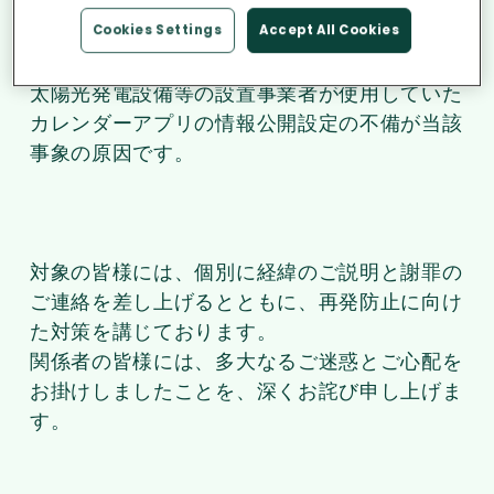
インターネット上で閲覧可能な状態にな
ってし
まうという事案が発生いたしました。
Cookies Settings
Accept All Cookies
太陽光発電設備等の設置事業者が使用していた
カレンダーアプリの
情報公開設定の不備が当該
事象の原因です。
対象の皆様には、
個別に経緯のご説明と謝罪の
ご連絡を差し上げるとともに、
再発防止に向け
た対策を講じております。
関係者の皆様には、
多大なるご迷惑とご心配を
お掛けしましたことを、
深くお詫び申し上げま
す。