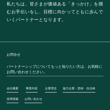
ミ
し
私たちは、皆さまが価値ある「きっかけ」を掴
ナ
ま
むお手伝いをし、目標に向かってともに歩んで
ー」
し
いくパートナーとなります。
に
た
て
当
社
社
員
お問合せ
が
パートナーシップについてもっと知りたい方は、お気軽に
登
お問い合わせください。
壇
し
ま
会社概要
事業内容
企業理念
協力企業・団体・自治体
し
採用情報
お問い合わせ
た