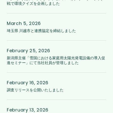
ジ
で
戦で環境クイズを企画しました
を
定
グ
ュ
共
締
を
｜
ビ
同
埼
結
締
浦
ロ
購
玉
March 5, 2026
し
結
和
磐
入
県
埼玉県 川越市と連携協定を締結しました
ま
し
レ
田
事
川
し
ま
ッ
戦
業
越
新
た
し
ド
の
の
市
潟
February 25, 2026
た
ダ
試
広
と
県
新潟県主催「雪国における家庭用太陽光発電設備の導入促
イ
合
進セミナー」にて当社社員が登壇しました
報
連
主
ヤ
で
を
携
催
モ
共
調
行
協
「雪
ン
同
査
February 16, 2026
い
定
国
ズ
購
リ
調査リリースを公開いたしました
ま
を
に
vs
入
リ
し
締
お
水
事
ー
埼
た
結
け
戸
業
ス
玉
February 13, 2026
し
る