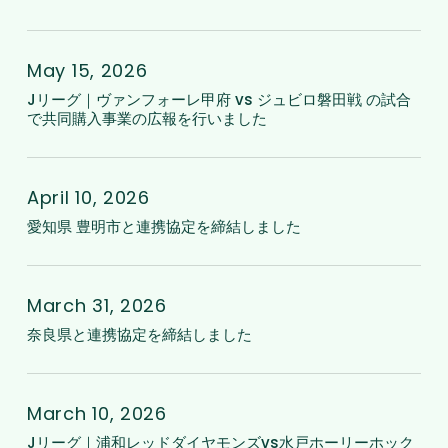
レ
携
｜
J
タ
協
FC
リ
May 15, 2026
ー
定
今
ー
Jリーグ｜ヴァンフォーレ甲府 vs ジュビロ磐田戦 の試合
に
を
治
で共同購入事業の広報を行いました
グ
つ
締
vs
｜
い
結
カ
愛
ヴ
て
し
マ
知
April 10, 2026
ァ
ま
タ
県
愛知県 豊明市と連携協定を締結しました
ン
し
マ
豊
フ
た
ー
明
奈
ォ
レ
市
良
March 31, 2026
ー
讃
と
県
奈良県と連携協定を締結しました
レ
岐
連
と
甲
の
携
連
J
府
試
協
携
リ
March 10, 2026
vs
合
定
協
ー
Jリーグ｜浦和レッドダイヤモンズvs水戸ホーリーホック