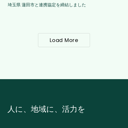
ホ
の
を
県
埼玉県 蓮田市と連携協定を締結しました
ま
家
ー
広
公
蓮
し
庭
リ
報
開
田
た
用
ー
を
い
市
太
ホ
行
た
と
陽
ッ
Load More
い
し
連
光
ク
ま
ま
携
発
戦
し
し
協
電
で
た
た
定
設
環
を
備
境
締
の
ク
結
導
イ
し
入
ズ
ま
促
人に、地域に、活力を
を
し
進
企
た
セ
画