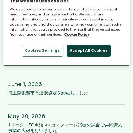
This website uses cookies
We use cookies to personalise content and ads, provide social
石
media features, and analyse our traffic. We also share
川
June 23, 2026
information about your use of our site with our social media,
advertising and analytics partners who may combine it with other
県
石川県と連携協定を締結しました
information that you’ve provided to them or that they’ve collected
from your use of their services.
Cookie Policy
と
連
梅
Cookies Settings
Accept All Cookies
携
雨
June 11, 2026
協
の
梅雨の日の発電量に関するレターについて
定
日
を
の
埼
締
発
玉
June 1, 2026
結
電
県
埼玉県飯能市と連携協定を締結しました
し
量
飯
ま
に
能
J
し
関
市
リ
May 20, 2026
た
す
と
ー
Jリーグ｜FC今治 vs カマタマーレ讃岐の試合で共同購入
事業の広報を行いました
る
連
グ