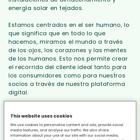
energía solar en tejados.
Estamos centrados en el ser humano, lo
que significa que en todo lo que
hacemos, miramos el mundo a través
de los ojos, los corazones y las mentes
de los humanos. Esto nos permite crear
el recorrido del cliente ideal tanto para
los consumidores como para nuestros
socios a través de nuestra plataforma
digital.
Desde 2008 hemos ayudado a más de
This website uses cookies
2,5 millones de consumidores a cambiar
a un contrato de energía renovable y
We use cookies to personalise content and ads, provide social
media features, and analyse our traffic. We also share
hemos ayudado a más de 160.000
information about your use of our site with our social media,