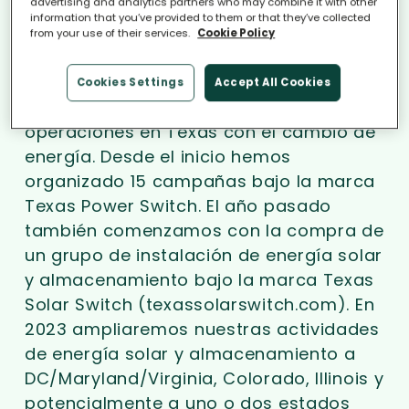
advertising and analytics partners who may combine it with other
personas a instalar energía solar en sus
information that you’ve provided to them or that they’ve collected
tejados y generar su propia electricidad
from your use of their services.
Cookie Policy
renovable.
Cookies Settings
Accept All Cookies
Hace seis años, iniciamos nuestras
operaciones en Texas con el cambio de
energía. Desde el inicio hemos
organizado 15 campañas bajo la marca
Texas Power Switch. El año pasado
también comenzamos con la compra de
un grupo de instalación de energía solar
y almacenamiento bajo la marca Texas
Solar Switch (texassolarswitch.com). En
2023 ampliaremos nuestras actividades
de energía solar y almacenamiento a
DC/Maryland/Virginia, Colorado, Illinois y
potencialmente a uno o dos estados