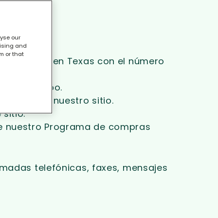
lyse our
tising and
m or that
y registrada en Texas con el número
ras en Grupo.
vicios en nuestro sitio.
sitio.
 de nuestro Programa de compras
amadas telefónicas, faxes, mensajes