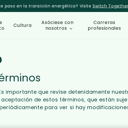
te paso en la transición energética? Visite
Switch Togethe
s
Asóciese con
Carreras
Cultura
to
nosotros
profesionales
o
términos
 Es importante que revise detenidamente nuest
 su aceptación de estos términos, que están suj
periódicamente para ver si hay modificaciones