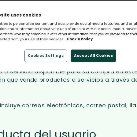
site uses cookies
kies to personalise content and ads, provide social media features, and ana
 also share information about your use of our site with our social media, adver
artners who may combine it with other information that you’ve provided to the
Choosr LLC, con sede en Wilmington, Delaware, 
lected from your use of their services.
Cookie Policy
ialmente inscrito en nuestro Programa de Comp
Cookies Settings
Accept All Cookies
er organización que promocione productos o ser
o o servicio disponible para su compra en este 
ón que vende productos o servicios a través
cluye correos electrónicos, correo postal, ll
ducta del usuario