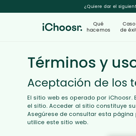
Skip
¿Quiere dar el siguien
to
main
Qué
Caso
content
hacemos
de éxi
Términos y us
Aceptación de los 
El sitio web es operado por iChoosr.
el sitio. Acceder al sitio constituye
Asegúrese de consultar esta página 
utilice este sitio web.