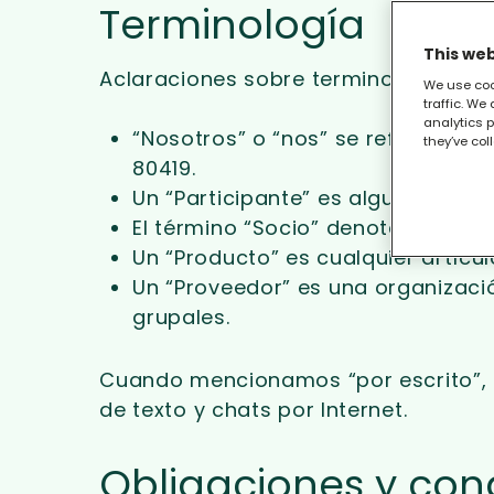
Terminología
This web
Aclaraciones sobre terminología:
We use coo
traffic. We
analytics p
“Nosotros” o “nos” se refiere a i
they’ve col
80419.
Un “Participante” es alguien ofic
El término “Socio” denota cualqui
Un “Producto” es cualquier artícul
Un “Proveedor” es una organizaci
grupales.
Cuando mencionamos “por escrito”, in
de texto y chats por Internet.
Obligaciones y con