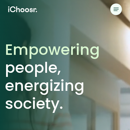
Skip
Menu
to
main
content
Empowering
people,
energizing
society.