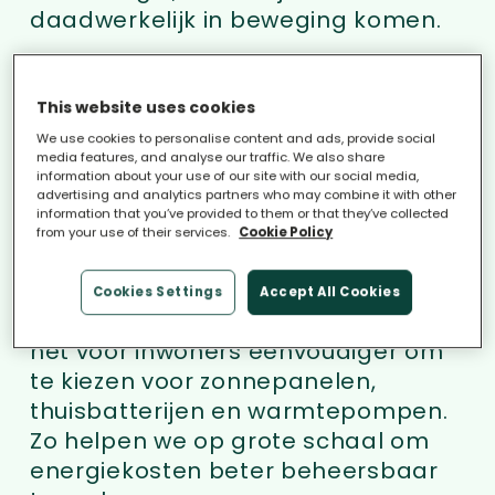
daadwerkelijk in beweging komen.
iChoosr werkt samen met lokale en
This website uses cookies
regionale overheden en
consumentenorganisaties en
We use cookies to personalise content and ads, provide social
media features, and analyse our traffic. We also share
neemt het uitvoerende werk uit
information about your use of our site with our social media,
advertising and analytics partners who may combine it with other
handen. We zorgen dat drempels
information that you’ve provided to them or that they’ve collected
verdwijnen en dat plannen ook echt
from your use of their services.
Cookie Policy
worden gerealiseerd. Met onze
collectieve inkoopcampagnes,
Cookies Settings
Accept All Cookies
begeleid door experts, maken we
het voor inwoners eenvoudiger om
te kiezen voor zonnepanelen,
thuisbatterijen en warmtepompen.
Zo helpen we op grote schaal om
energiekosten beter beheersbaar