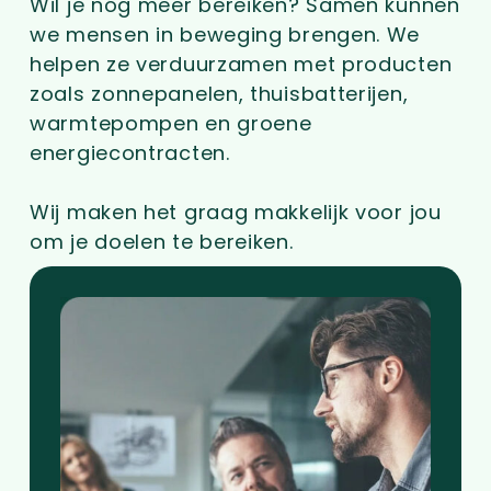
Wil je nóg meer bereiken? Samen kunnen
we mensen in beweging brengen. We
helpen ze verduurzamen met producten
zoals zonnepanelen, thuisbatterijen,
warmtepompen en groene
energiecontracten.
Wij maken
het graag makkelijk
voor jou
om je doelen te bereiken.
Go
to
Partner
with
us
page