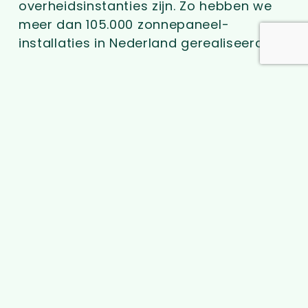
overheidsinstanties zijn. Zo hebben we
meer dan 105.000 zonnepaneel-
installaties in Nederland gerealiseerd.
> Zichtbare resultaten
Collectieve Inkoop
> Lees Verder
Zonnepanelen
Collectieve Inkoop
> Lees Verder
Energie